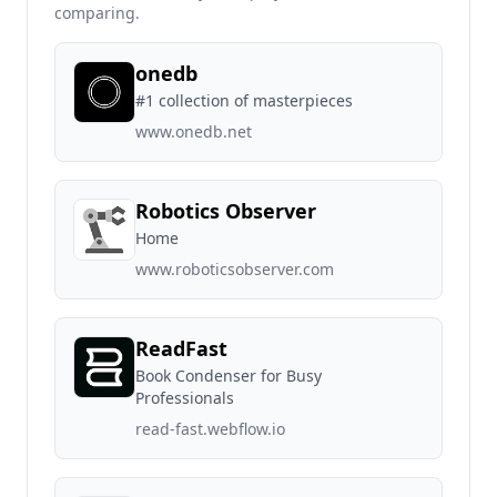
comparing.
onedb
#1 collection of masterpieces
www.onedb.net
Robotics Observer
Home
www.roboticsobserver.com
ReadFast
Book Condenser for Busy
Professionals
read-fast.webflow.io